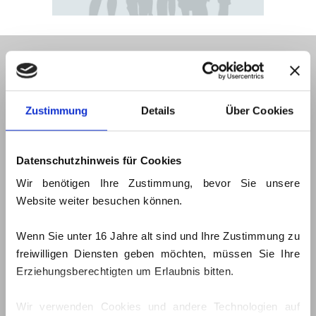
MANNSCHAFT
III. Männermannschaft | SG Pirna-
Heidenau
Zustimmung
Details
Über Cookies
SPIELBETRIEB
Datenschutzhinweis für Cookies
» Regionsliga Sachsen-Mitte
Wir benötigen Ihre Zustimmung, bevor Sie unsere
Website weiter besuchen können.
TRAININGSZEITEN
Di.: 19:30 - 21:00 Uhr,
Wenn Sie unter 16 Jahre alt sind und Ihre Zustimmung zu
(Sommer: SH Bruno-Gleißberg
freiwilligen Diensten geben möchten, müssen Sie Ihre
Heidenau / Winter: SH Pestalozzi-
Erziehungsberechtigten um Erlaubnis bitten.
Gymnasium Heidenau)
Do.: 18:30 - 20:00 Uhr, SH GS Bruno-
Wir verwenden Cookies und andere Technologien auf