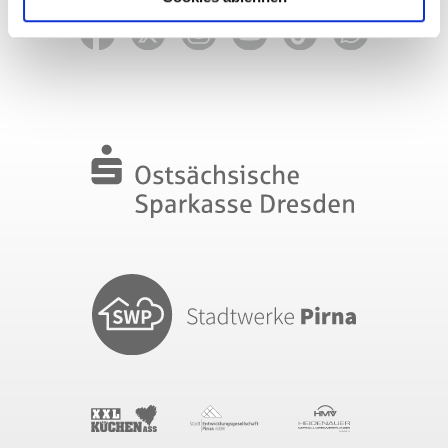
in den USA gemäß Art. 49 (1) lit. a DSGVO zu. Der
EuGH stuft die USA als Land mit unzureichendem
Datenschutz nach EU-Standards ein. So besteht etwa
das Risiko, dass US-Behörden personenbezogene Daten
in Überwachungsprogrammen verarbeiten, ohne
bestehende Klagemöglichkeit für Europäer.
Unser
Impressum