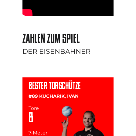
ZAHLEN ZUM SPIEL
DER EISENBAHNER
BESTER TORSCHÜTZE
#89 KUCHARIK, IVAN
Tore
8
7-Meter