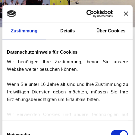
Zustimmung
Details
Über Cookies
Die vergangenen drei Spiele haben
Datenschutzhinweis für Cookies
deutlich gemacht, woran es dem
Team noch fehlt, um ganz oben
Wir benötigen Ihre Zustimmung, bevor Sie unsere
mitzuspielen: vor allem an
Website weiter besuchen können.
Effektivität im Abschluss und an
Konstanz. Auch wenn einige Spieler
Wenn Sie unter 16 Jahre alt sind und Ihre Zustimmung zu
angeschlagen oder krank ins Spiel
freiwilligen Diensten geben möchten, müssen Sie Ihre
gingen, soll das nicht als Ausrede
Erziehungsberechtigten um Erlaubnis bitten.
dienen.
Wir verwenden Cookies und andere Technologien auf
Nun gilt es, gezielt an diesen
unserer Website. Einige von ihnen sind essenziell,
Einwilligungsauswahl
Schwächen zu arbeiten, um die
während andere uns helfen, diese Website und Ihre
Notwendig