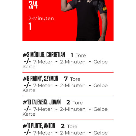
3/4
2-Minuten
1
1
#3 MÖBIUS, CHRISTIAN
Tore
-/-
-
-
7-Meter
2-Minuten
Gelbe
Karte
7
#9 RADNY, SZYMON
Tore
-/-
-
-
7-Meter
2-Minuten
Gelbe
Karte
2
#10 TALEVSKI, JOVAN
Tore
-/-
-
-
7-Meter
2-Minuten
Gelbe
Karte
2
#11 PUNTE, ANTON
Tore
-/-
-
-
7-Meter
2-Minuten
Gelbe