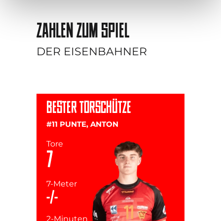
Datenschutz nach EU-Standards ein. So besteht etwa
das Risiko, dass US-Behörden personenbezogene Daten
ZAHLEN ZUM SPIEL
in Überwachungsprogrammen verarbeiten, ohne
bestehende Klagemöglichkeit für Europäer.
DER EISENBAHNER
Unser
Impressum
BESTER TORSCHÜTZE
#11 PUNTE, ANTON
Tore
7
7-Meter
-/-
2-Minuten