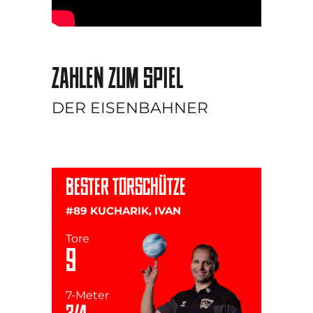
ZAHLEN ZUM SPIEL
DER EISENBAHNER
BESTER TORSCHÜTZE
#89 KUCHARIK, IVAN
Tore
9
7-Meter