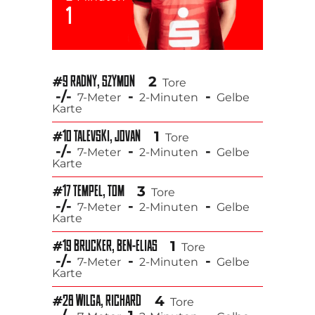
1
2
#9 RADNY, SZYMON
Tore
-/-
-
-
7-Meter
2-Minuten
Gelbe
Karte
1
#10 TALEVSKI, JOVAN
Tore
-/-
-
-
7-Meter
2-Minuten
Gelbe
Karte
3
#17 TEMPEL, TOM
Tore
-/-
-
-
7-Meter
2-Minuten
Gelbe
Karte
1
#19 BRUCKER, BEN-ELIAS
Tore
-/-
-
-
7-Meter
2-Minuten
Gelbe
Karte
4
#28 WILGA, RICHARD
Tore