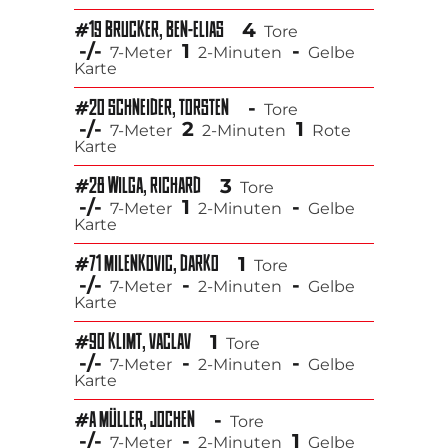
4
#19 BRUCKER, BEN-ELIAS
Tore
-/-
1
-
7-Meter
2-Minuten
Gelbe
Karte
-
#20 SCHNEIDER, TORSTEN
Tore
-/-
2
1
7-Meter
2-Minuten
Rote
Karte
3
#28 WILGA, RICHARD
Tore
-/-
1
-
7-Meter
2-Minuten
Gelbe
Karte
1
#71 MILENKOVIC, DARKO
Tore
-/-
-
-
7-Meter
2-Minuten
Gelbe
Karte
1
#90 KLIMT, VACLAV
Tore
-/-
-
-
7-Meter
2-Minuten
Gelbe
Karte
-
#A MÜLLER, JOCHEN
Tore
-/-
-
1
7-Meter
2-Minuten
Gelbe