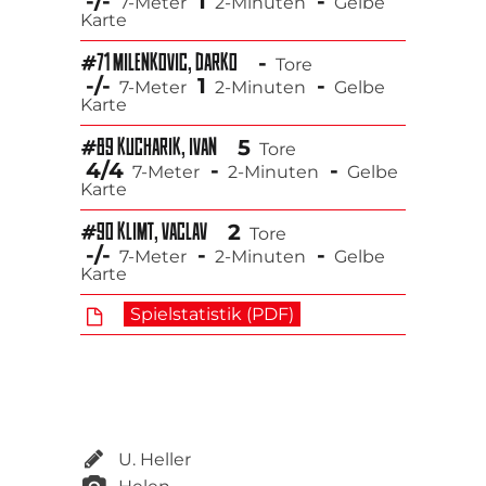
-/-
1
-
7-Meter
2-Minuten
Gelbe
Karte
-
#71 MILENKOVIC, DARKO
Tore
-/-
1
-
7-Meter
2-Minuten
Gelbe
Karte
5
#89 KUCHARIK, IVAN
Tore
4/4
-
-
7-Meter
2-Minuten
Gelbe
Karte
2
#90 KLIMT, VACLAV
Tore
-/-
-
-
7-Meter
2-Minuten
Gelbe
Karte
Spielstatistik (PDF)
U. Heller